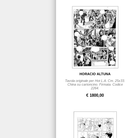
HORACIO ALTUNA
Tavola originale per Hot L.A. Cm. 25x33.
China su cartoncino. Firmata. Codice
2264.
€ 1800,00