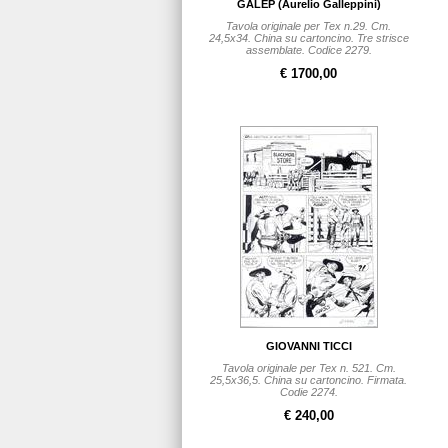
GALEP (Aurelio Galleppini)
Tavola originale per Tex n.29. Cm.
24,5x34. China su cartoncino. Tre strisce
assemblate. Codice 2279.
€ 1700,00
GIOVANNI TICCI
Tavola originale per Tex n. 521. Cm.
25,5x36,5. China su cartoncino. Firmata.
Codie 2274.
€ 240,00