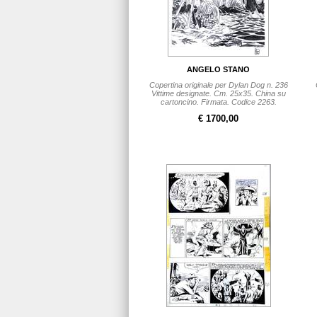
ANGELO STANO
Copertina originale per Dylan Dog n. 236
Vittime designate. Cm. 25x35. China su
cartoncino. Firmata. Codice 2263.
€ 1700,00