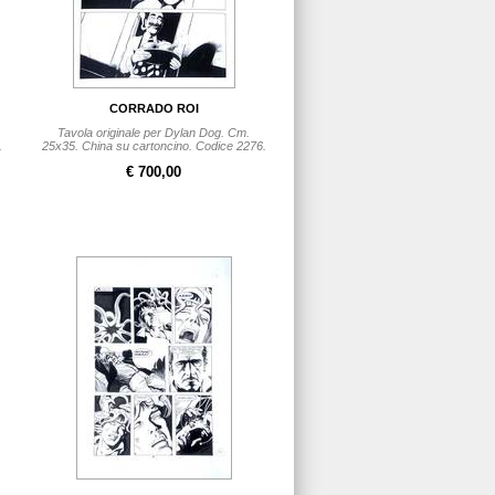
CORRADO ROI
Tavola originale per Dylan Dog. Cm.
.
25x35. China su cartoncino. Codice 2276.
€ 700,00