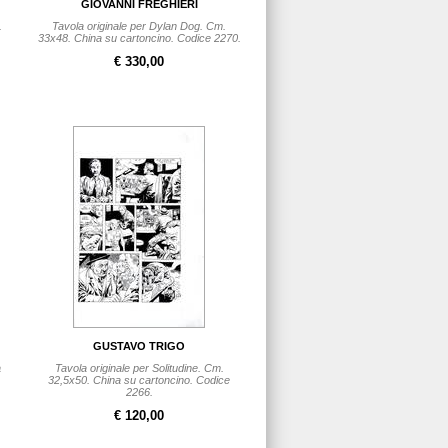
GIOVANNI FREGHIERI
.
Tavola originale per Dylan Dog. Cm.
33x48. China su cartoncino. Codice 2270.
€ 330,00
GUSTAVO TRIGO
a
Tavola originale per Solitudine. Cm.
32,5x50. China su cartoncino. Codice
2266.
€ 120,00