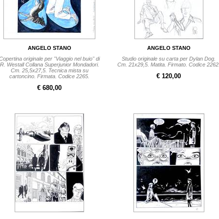
ANGELO STANO
ANGELO STANO
Copertina originale per "Viaggio nel buio" di
Studio originale su carta per Dylan Dog.
R. Westall Collana Superjunior Mondadori.
Cm. 21x29,5. Matita. Firmato. Codice 2262
Cm. 25,5x27,5. Tecnica mista su
€ 120,00
cartoncino. Firmata. Codice 2265.
€ 680,00