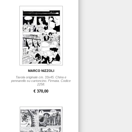
MARCO NIZZOLI
Tavola originale cm. 33x45. China e
pennarello su cartoncino. Firmata. Codice
2258.
€ 370,00