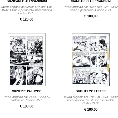
GIANCARLO ALESSANDRINI
GIANCARLO ALESSANDRINI
Tavola originale per Martin Mystere. Cm.
Tavola originale per Dylan Dog. Cm. 30x42
30x42. China e pennarello su cartoncino.
China e pennarello. Codice 2271.
Codice 2273.
€ 100,00
€ 120,00
GIUSEPPE PALUMBO
GUGLIELMO LETTERI
Tavola originale cm. 24x33. China su
Tavola originale per Tex. Cm. 24x33. Chin
cartoncino. Codice 2277.
su cartoncino. Tre strisce assemblate.
Codice 2272.
€ 180,00
€ 180,00