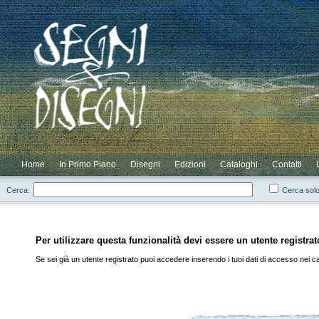
Novità
Scontati
Elenco Completo
Elenco Cataloghi
Login
Elenco Autori
Elenco Residui
Registrazione
Home
In Primo Piano
Disegni
Edizioni
Cataloghi
Contatti
Cerca:
Cerca solo
Per utilizzare questa funzionalità devi essere un utente registrat
Se sei già un utente registrato puoi accedere inserendo i tuoi dati di accesso nei cam