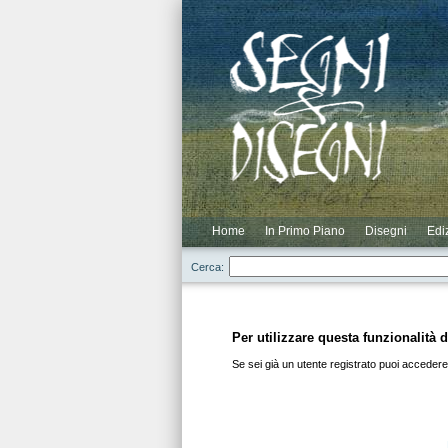
Novità
Scontati
Elenco Completo
Elenco Cataloghi
Login
Elenco Autori
Elenco Residui
Registrazione
Home
In Primo Piano
Disegni
Edi
Cerca:
Per utilizzare questa funzionalità d
Se sei già un utente registrato puoi accedere 